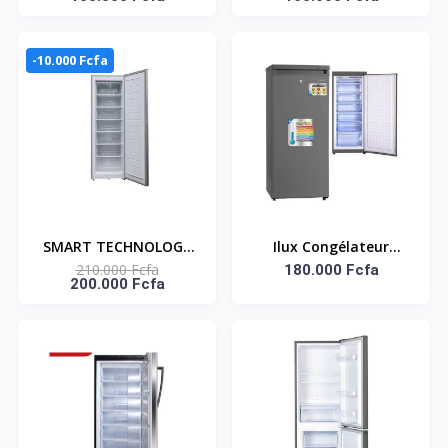
SMART 250l
-10.000 Fcfa
SMART TECHNOLOGY
Ilux Congélateur
210.000 Fcfa
Congélateur Vertical 7
Vertical ILCV182 - 182 L
180.000 Fcfa
200.000 Fcfa
Tiroirs - Avec Grille -
- 7 Tiroirs - Inox
STCD-350K - 244 Litres
- Gris