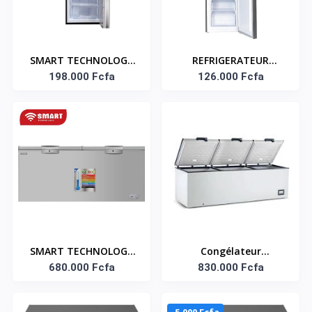
SMART TECHNOLOGY
REFRIGERATEUR
CONGÉLATEUR
198.000 Fcfa
COMBINE 157 LITRES
126.000 Fcfa
VERTICAL 7 TIROIRS-
SMART TECHNOLOGY
310 LITRES
GARANTIE : 6 MOIS
Référence : STCB-270M
SMART TECHNOLOGY
Congélateur
CONGÉLATEUR
680.000 Fcfa
horizontal trois
830.000 Fcfa
HORIZONTAL STCC-
battants avec clé
1050 - 980 L - BLANC
Smart Technology –