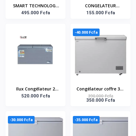
SMART TECHNOLOGY
CONGELATEUR
Refroidisseur Vertical
495.000 Fcfa
COUCHE 254 LITRES
155.000 Fcfa
Vitré 2 Battants Smart
SMART TECHNOLOGY
600L Modèle_STCDV-
GARANTIE : 12 MOIS
-40.000 Fcfa
660, Éclairage LED,
Référence : STCC-287M
Contrôle Digital,
Design Jaune/Noir,
Avec l’intérieur blanc–
Ilux Congélateur 2
Congélateur coffre 309
390.000 Fcfa
Battants ILCH700 - 700
520.000 Fcfa
L, sans stabilisateur,
350.000 Fcfa
L
refroidissement
intégral, commande
externe, panier /
-30.000 Fcfa
-35.000 Fcfa
GCFB316BQCF