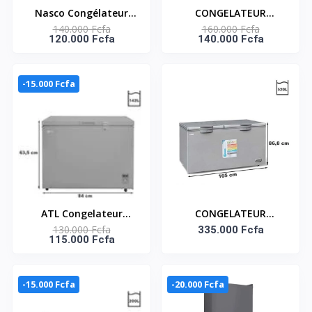
Nasco Congélateur
CONGELATEUR
140.000 Fcfa
160.000 Fcfa
Vertical - NASD1-
VERTICAL - ECONOMIE
120.000 Fcfa
140.000 Fcfa
225FL-DS - 225Lt (150Lt
D'ENERGIE 226LT -
Net) - 5 Tiroirs - Dark
NASD1-226FL
Silver - Eco D'Energie -
-15.000 Fcfa
220-240V
ATL Congelateur
CONGELATEUR
130.000 Fcfa
Horizontal - CFATL-220
HORIZONTAL 520
335.000 Fcfa
115.000 Fcfa
- 142L - 01 Porte -
LITRES SMART
Serrure - 01 Panier -
TECHNOLOGY
Inox - Argent
-15.000 Fcfa
-20.000 Fcfa