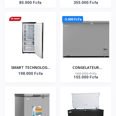
STCC-102 - 72 L - Blanc
85.000 Fcfa
COUCHE VITRE BLANC
355.000 Fcfa
600 LITRES STCC-
720VW SMART
-5.000 Fcfa
TECHNOLOGY
SMART TECHNOLOGY
CONGELATEUR
160.000 Fcfa
Congélateur Vertical 6
198.000 Fcfa
HORIZONTAL ATL/
155.000 Fcfa
Tiroirs 210L (STCD-
254L/ 01 PORTE/
335AV) - Gris / Avec
SERRURE/ 01 PANIER/
grille à l'arrière
INOX&SILVER