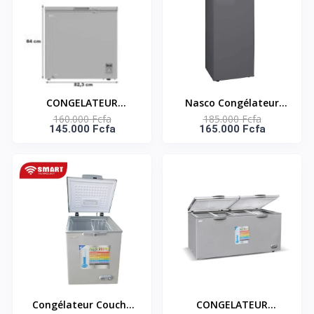
CONGELATEUR
Nasco Congélateur
160.000 Fcfa
185.000 Fcfa
HORIZONTAL ATL /
Vertical - NASD1-
145.000 Fcfa
165.000 Fcfa
200L / 01 PORTE /
228FL-FF-DS -
SERRURE / 01 PANIER /
228L(180L Net) -
INOX-SILVER
7Casiers+1Tiroir - Dark
Silver - Eco D'Energie
Congélateur Couché
CONGELATEUR