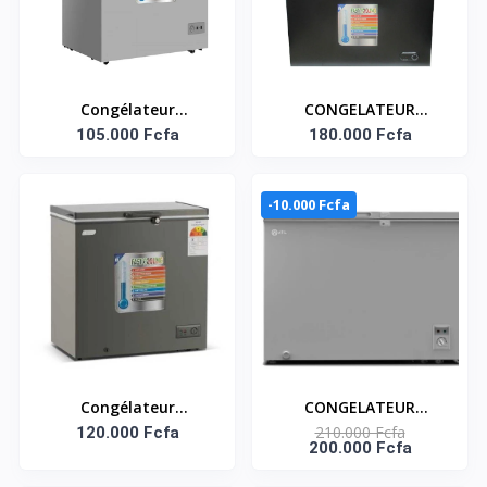
Congélateur
CONGELATEUR
Horizontal SMART
105.000 Fcfa
COUCHE SMART - 286L
180.000 Fcfa
- NOIR SMART
TECHNOLOGY : STCC-
-10.000 Fcfa
387B
Congélateur
CONGELATEUR
210.000 Fcfa
Horizontal Smart –
120.000 Fcfa
HORIZONTAL ATL/
200.000 Fcfa
157L
300L/ 01 PORTE/
SERRURE/ 01 PANIER/