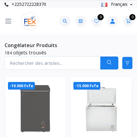
+2252722228370
Français
0
0
Congélateur Produits
objets trouvés
184
-10.000 Fcfa
-15.000 Fcfa