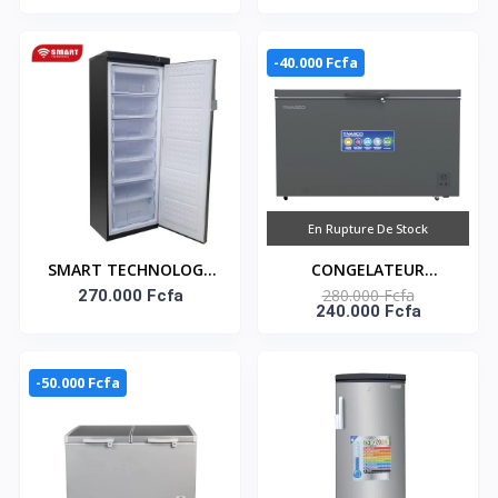
HORIZONTAL AVEC
550FL-DD-DS - Dark
SERRURE 410 LITRES–
Silver - 2 Portes - 2
FC-55DD4HA
Paniers - 450Lt Net -
-40.000 Fcfa
220-240V
En Rupture De Stock
SMART TECHNOLOGY
CONGELATEUR
280.000 Fcfa
Congélateur Vertical 7
270.000 Fcfa
HORIZONTAL UNE
240.000 Fcfa
Tiroirs 350L (STCD-
PORTE GRIS AVEC
355H) -
SERRURE 448L- NAS-
600WA-DS
-50.000 Fcfa