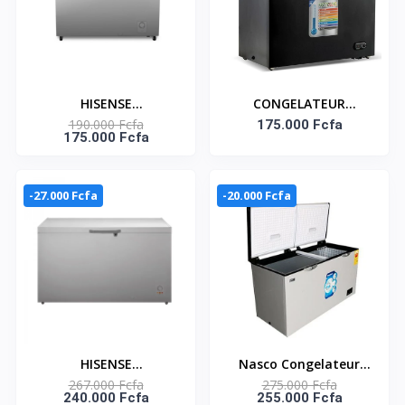
HISENSE
CONGELATEUR
190.000 Fcfa
CONGÉLATEUR
HORIZONTAL 264
175.000 Fcfa
175.000 Fcfa
HORIZONTAL AVEC
LITRES SMART
SERRURE 310 LITRES–
TECHNOLOGY
FC-40DD4HA
-27.000 Fcfa
-20.000 Fcfa
HISENSE
Nasco Congelateur
267.000 Fcfa
275.000 Fcfa
CONGÉLATEUR
Horizontal - NAS-
240.000 Fcfa
255.000 Fcfa