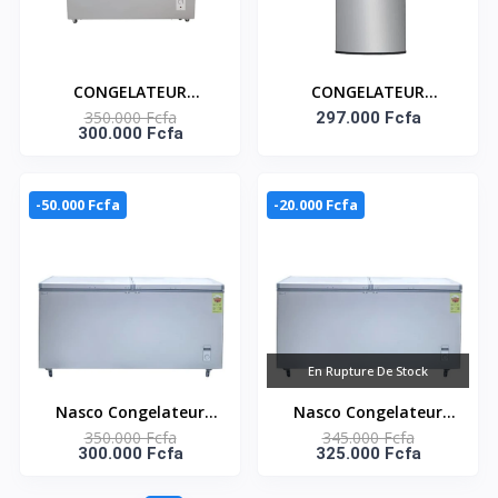
CONGELATEUR
CONGELATEUR
350.000 Fcfa
HORIZONTAL 519L -
DEBOUT 7 TIROIRS 350
297.000 Fcfa
300.000 Fcfa
DEUX PORTES - NAS-
LITRES SMART
700WA-DS
Référence : STCD-550
-50.000 Fcfa
-20.000 Fcfa
En Rupture De Stock
Nasco Congelateur
Nasco Congelateur
350.000 Fcfa
345.000 Fcfa
Horizontal - NAS-
Horizontal - NAS-
300.000 Fcfa
325.000 Fcfa
800FL-DD-DS - Dark
800FL-DD-DS - Dark
Silver - 2 Portes - 2
Silver - 2 Portes - 2