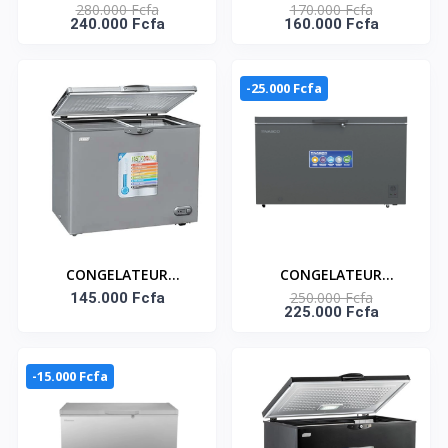
280.000 Fcfa
170.000 Fcfa
Horizontal - NAS-
HORIZONTAL 249
240.000 Fcfa
160.000 Fcfa
500FL-DD-DS - Dark
LITRES- FC-33DD4HA
Silver - 2 Portes - 2
Paniers - 425Lt Net -
-25.000 Fcfa
220-240V
CONGELATEUR
CONGELATEUR
250.000 Fcfa
HORIZONTAL 235
145.000 Fcfa
HORIZONTAL UNE
225.000 Fcfa
LITRES SMART
PORTE ECO ENERGIE -
TECHNOLOGY
397L - NAS-500WA-DS
-15.000 Fcfa