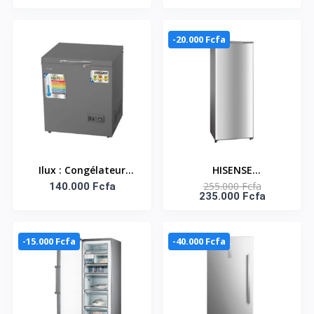
VERTICAL 169 LITRES –
VERTICAL HISENSE / 6
RS-20DC4SA
ETAGERES + 1 TIROIR /
A+ / SILVER/ 220-240V
-20.000 Fcfa
Ilux : Congélateur
HISENSE
255.000 Fcfa
Horizontal ILCH198 -
140.000 Fcfa
CONGÉLATEUR
235.000 Fcfa
198 L - Congélation
VERTICAL 245 LITRES-
Rapide
RS-32DC4SA
-15.000 Fcfa
-40.000 Fcfa