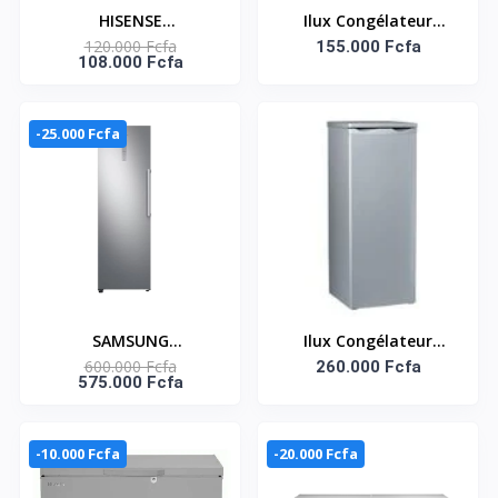
HISENSE
Ilux Congélateur
120.000 Fcfa
CONGELATEUR
Vertical - ILCV150 -
155.000 Fcfa
108.000 Fcfa
HORIZONTAL 144LT -
150L
FC-18DD4HA
-25.000 Fcfa
SAMSUNG
Ilux Congélateur
600.000 Fcfa
CONGELATEUR
Vertical 275 L - ILCV275
260.000 Fcfa
575.000 Fcfa
VERTICAL - 315LT
- 6 Tiroirs -
RR39M71357F/SS
Congélation Rapide -
Gris
-10.000 Fcfa
-20.000 Fcfa