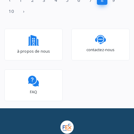
‹
1
2
3
4
5
6
7
8
9
156L_Modèle STCCV-
10
›
221
contactez-nous
à propos de nous
FAQ