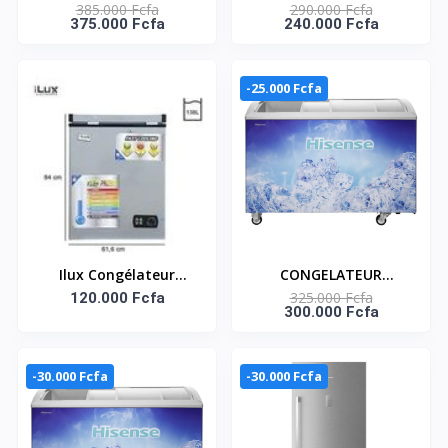
385.000 Fcfa
290.000 Fcfa
HORIZONTAL BLANC
CONGELATEUR
375.000 Fcfa
240.000 Fcfa
AVEC SERRURE 725
HORIZONTAL VITRE -
LITRES NET– FC-
213L - FL-28DD4HA
94DD4HA
-25.000 Fcfa
Ilux Congélateur
CONGELATEUR
325.000 Fcfa
Horizontal - ILCH138 -
120.000 Fcfa
HORIZONTAL VITRE
300.000 Fcfa
138L - Garantie 6 Mois
AVEC SERRURE 303
LITRES– FL-39DD4HA
-30.000 Fcfa
-30.000 Fcfa