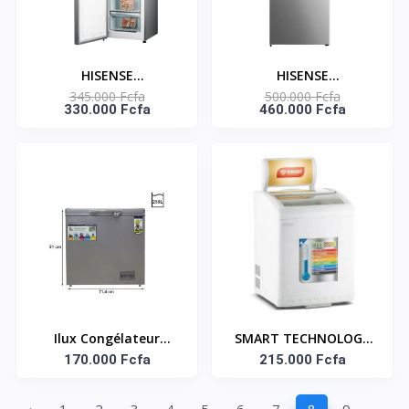
HISENSE
HISENSE
345.000 Fcfa
500.000 Fcfa
CONGÉLATEUR
CONGELATEUR TWIN
330.000 Fcfa
460.000 Fcfa
VERTICAL 260 LITRES-
VERTICAL NO-FROST
RS-34WC4SA
INVERTER 381L NET -
RS-60WCR
Ilux Congélateur
SMART TECHNOLOGY
Horizontal 250L -
170.000 Fcfa
215.000 Fcfa
Congélateur
ILCH250 - Gris
Horizontal Vitré À
Glace /Surgelé