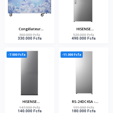
Congélateur
HISENSE
360.000 Fcfa
520.000 Fcfa
horizontal vitré deux
CONGELATEUR
330.000 Fcfa
490.000 Fcfa
battants coulissants
INVERTER NO-FROST
Hisense – 350L – 2
598L NET- RD-77W4SA
paniers à l’intérieure –
-7.000 Fcfa
-11.000 Fcfa
R600A – FL-46DD4HA
HISENSE
RS-24DC4SA -
147.000 Fcfa
191.000 Fcfa
CONGELATEUR
CONGELATEUR
140.000 Fcfa
180.000 Fcfa