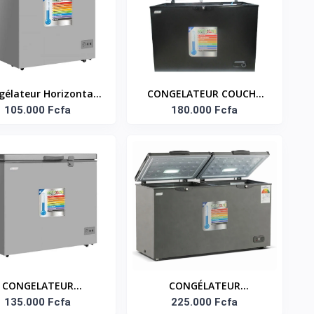
gélateur Horizontal
CONGELATEUR COUCHE
105.000 Fcfa
SMART
SMART - 286L - NOIR
180.000 Fcfa
SMART TECHNOLOGY :
STCC-387B
CONGELATEUR
CONGÉLATEUR
ONTAL - 250 L - GRIS
135.000 Fcfa
HORIZONTAL 2 BATTANTS
225.000 Fcfa