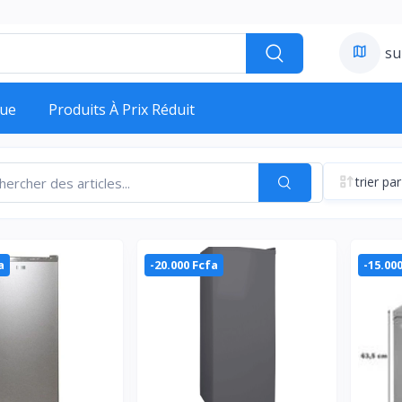
su
ue
Produits À Prix Réduit
trier par
a
-20.000 Fcfa
-15.00