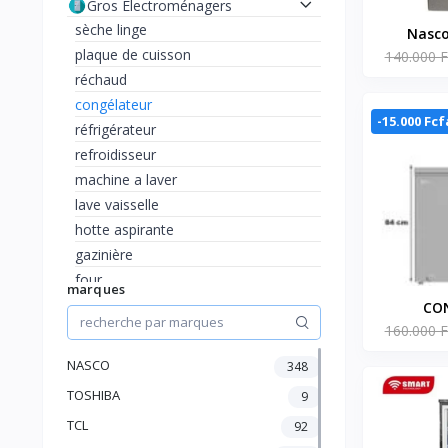
Gros Electroménagers
sèche linge
Nasco
plaque de cuisson
140.000 F
Vertical
réchaud
- 225Lt
congélateur
Tiroirs -
-15.000 Fcf
réfrigérateur
D'Ener
refroidisseur
machine a laver
lave vaisselle
hotte aspirante
gazinière
four
marques
TV et Accessoires
CO
Climatisation, chauffage et
160.000 F
HORIZONT
ventilateur
01 PORTE
NASCO
348
Maison et Bureau
PANIER
beautés et accessoires
TOSHIBA
9
Petit Electroménager
TCL
92
Audio et Hifi