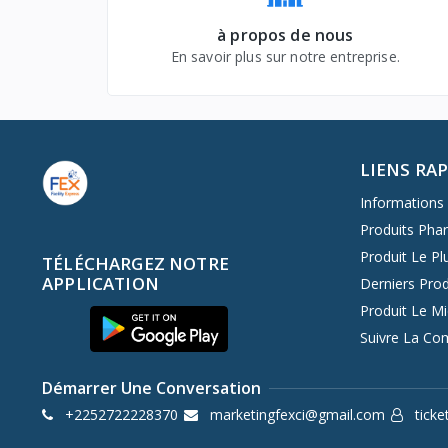
à propos de nous
En savoir plus sur notre entreprise.
LIENS RA
Informations 
Produits Pha
Produit Le Pl
TÉLÉCHARGEZ NOTRE
APPLICATION
Derniers Prod
Produit Le M
Suivre La C
Démarrer Une Conversation
+2252722228370
marketingfexci@gmail.com
ticke