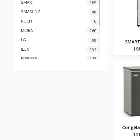
SMART
189
SAMSUNG
88
ROCH
0
MIDEA
160
LG
98
SMART
Congéla
19
ILUX
154
Tiroirs 
HISENSE
147
- Gris
FILAS
0
FIESTA
1
BINATONE
0
BEKO
36
ATL
122
Congéla
12
Sm