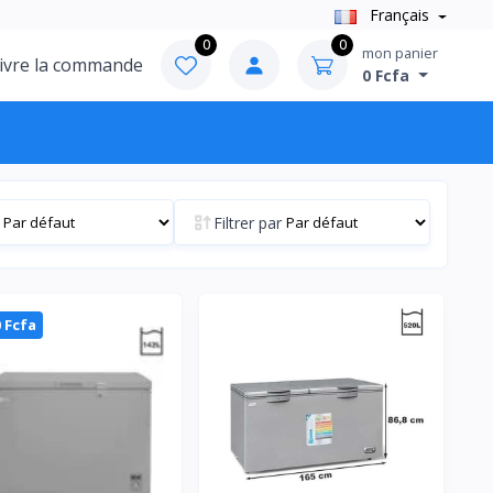
Français
0
0
mon panier
ivre la commande
0 Fcfa
Filtrer par
0 Fcfa