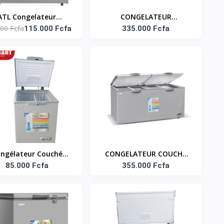
ATL Congelateur
CONGELATEUR
00 Fcfa
zontal - CFATL-220 -
115.000 Fcfa
HORIZONTAL 520 LITRES
335.000 Fcfa
- 01 Porte - Serrure -
SMART TECHNOLOGY
anier - Inox - Argent
ngélateur Couché
CONGELATEUR COUCHE
C-102 - 72 L - Blanc
85.000 Fcfa
VITRE BLANC 600 LITRES
355.000 Fcfa
STCC-720VW SMART
TECHNOLOGY