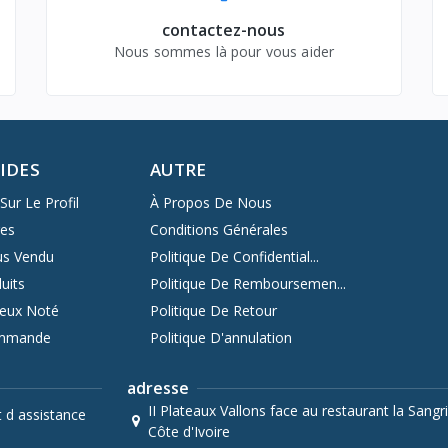
contactez-nous
Nous sommes là pour vous aider
PIDES
AUTRE
Sur Le Profil
À Propos De Nous
res
Conditions Générales
us Vendu
Politique De Confidential...
uits
Politique De Remboursemen...
ieux Noté
Politique De Retour
ommande
Politique D'annulation
adresse
II Plateaux Vallons face au restaurant la Sangri
t d assistance
Côte d'Ivoire