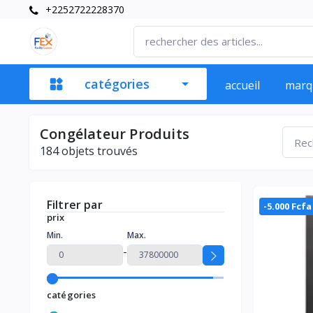
+2252722228370
catégories
accueil
marq
Congélateur Produits
184
objets trouvés
Filtrer par
-5.000 Fcfa
prix
Min.
Max.
-
catégories