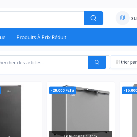
su
ue
Produits À Prix Réduit
trier par
-20.000 Fcfa
-15.00
En Rupture De Stock