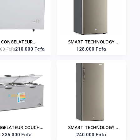
CONGELATEUR
SMART TECHNOLOGY
00 Fcfa
ORIZONTAL DEUX
210.000 Fcfa
Congélateur Vertical 5
128.000 Fcfa
ES VITRE ECONOMIE
Tiroirs 170L (STCD-247) -
ERGIE- 355LT - NAS-
Gris / Avec grille à l'arrière
FS355FL
GELATEUR COUCHE
SMART TECHNOLOGY
TTANT INTERIEUR
335.000 Fcfa
Congélateur Vertical
240.000 Fcfa