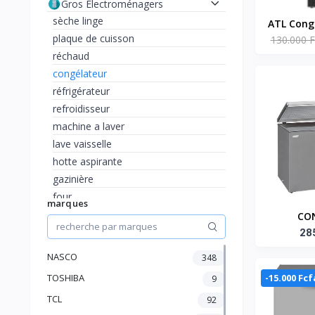
Gros Electroménagers
sèche linge
ATL Conge
plaque de cuisson
130.000 F
ATL-1F18
réchaud
144L - 0
congélateur
réfrigérateur
refroidisseur
machine a laver
lave vaisselle
hotte aspirante
gazinière
four
marques
TV et Accessoires
CO
Climatisation, chauffage et
HORIZO
28
ventilateur
423 
NASCO
348
Maison et Bureau
TE
beautés et accessoires
-15.000 Fcf
TOSHIBA
9
Petit Electroménager
TCL
92
Audio et Hifi