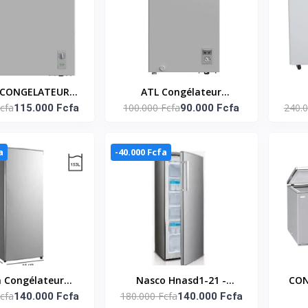
 CONGELATEUR
ATL Congélateur
cfa
100.000 Fcfa
240.0
AL - 198 LT NET
115.000 Fcfa
Horizontal - 100L - 01
90.000 Fcfa
H
A_MDRC277FZG43
Porte - CFATL-155 - Argent
PORT
D'EN
a
-40.000 Fcfa
 Congélateur
Nasco Hnasd1-21 -
CON
cfa
180.000 Fcfa
l Mdru229Fzf50 -
140.000 Fcfa
Congelateur Vertical
140.000 Fcfa
BA