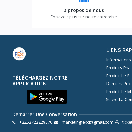
à propos de nous
En savoir plus sur notre entreprise.
LIENS RA
Informations 
Produits Pha
Produit Le Pl
TÉLÉCHARGEZ NOTRE
APPLICATION
Derniers Prod
Produit Le M
Suivre La C
Démarrer Une Conversation
+2252722228370
marketingfexci@gmail.com
ticke