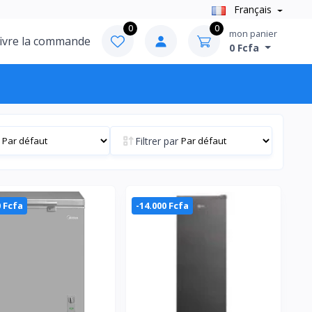
Français
0
0
mon panier
ivre la commande
0 Fcfa
Filtrer par
0 Fcfa
-14.000 Fcfa