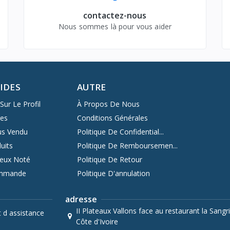
contactez-nous
Nous sommes là pour vous aider
PIDES
AUTRE
Sur Le Profil
À Propos De Nous
res
Conditions Générales
us Vendu
Politique De Confidential...
uits
Politique De Remboursemen...
ieux Noté
Politique De Retour
ommande
Politique D'annulation
adresse
II Plateaux Vallons face au restaurant la Sangri
t d assistance
Côte d'Ivoire