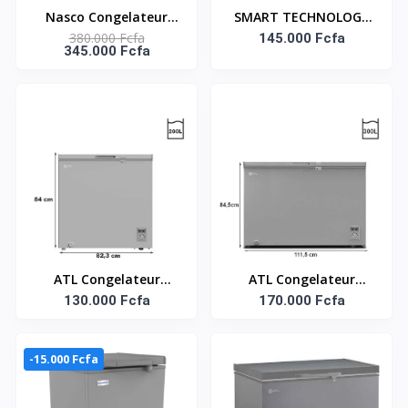
Nasco Congelateur
SMART TECHNOLOGY
380.000 Fcfa
Horizontal - NAS-
Congélateur Vertical 6
145.000 Fcfa
345.000 Fcfa
900FL-DD-DS - Dark
Tiroirs - STCD-335H -
Silver - 2 Portes - 2
180L - Argent -
Paniers - 725Lt Net -
220-240V
ATL Congelateur
ATL Congelateur
Horizontal - 200L -
130.000 Fcfa
Horizontal – CFATL-
170.000 Fcfa
CFATL-320 - Inox -
420 - 300L/ 01 Porte/
Argent
Serrure/ 01 Panier/
-15.000 Fcfa
Inox - Argent