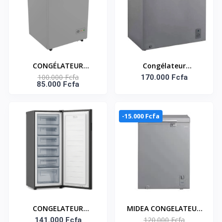
CONGÉLATEUR
Congélateur
100.000 Fcfa
HORIZONTAL 95LIT –
Horizontal CFATL-430 -
170.000 Fcfa
85.000 Fcfa
SNAS-150
300 Litres - Silver
-15.000 Fcfa
CONGELATEUR
MIDEA CONGELATEUR
120.000 Fcfa
VERTICAL - 190L - 06
141.000 Fcfa
HORIZONTAL 99LT