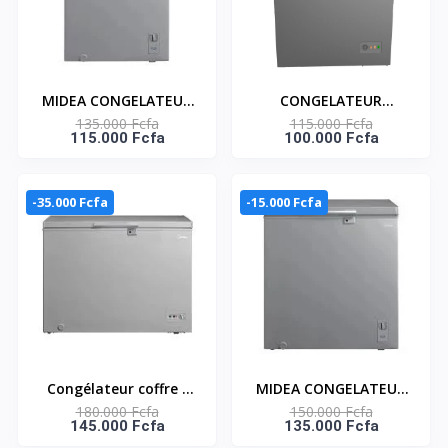
MIDEA CONGELATEUR
CONGELATEUR
135.000 Fcfa
115.000 Fcfa
HORIZONTAL 143LT
HORIZONTAL 200
115.000 Fcfa
100.000 Fcfa
GRIS - INVERTER -
LITRES -SNAS-230
MDRC265FZG43D
-35.000 Fcfa
-15.000 Fcfa
Congélateur coffre -
MIDEA CONGELATEUR
180.000 Fcfa
150.000 Fcfa
249 litres Gris
HORIZONTAL 198L
145.000 Fcfa
135.000 Fcfa
MDRC345FZG43
INVERTER GRIS -