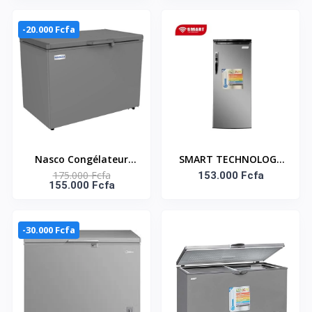
MDRC362FZG43D
-20.000 Fcfa
Nasco Congélateur
SMART TECHNOLOGY
175.000 Fcfa
Horizontal - 270L -
Congélateur Vertical
153.000 Fcfa
155.000 Fcfa
SNAS-450 - Gris
Smart 280L (STCD-349)
– Design Gris Élégant
Avec 6 Tiroirs-
-30.000 Fcfa