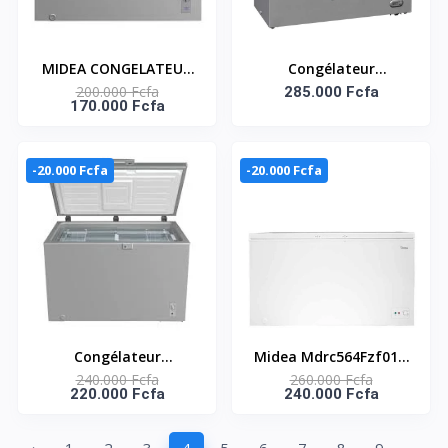
MIDEA CONGELATEUR
Congélateur
200.000 Fcfa
HORIZONTAL 294LT
Horizontal STCC-
285.000 Fcfa
170.000 Fcfa
INVERTER R600A -
550VW – BAIE VITREE –
MDRC407FZG43NGG
423L – SMART
-20.000 Fcfa
-20.000 Fcfa
Congélateur
Midea Mdrc564Fzf01 -
240.000 Fcfa
260.000 Fcfa
horizontal une porte
Congelateur
220.000 Fcfa
240.000 Fcfa
Inverter Midea – 340L –
Horizontal Midea -
2 paniers à l’intérieur –
418L - Blanc - 2 Paniers